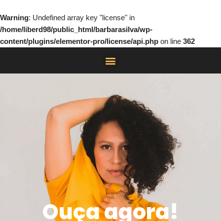
Warning
: Undefined array key "license" in
/home/liberd98/public_html/barbarasilva/wp-
content/plugins/elementor-pro/license/api.php
on line
362
Ouça agora!